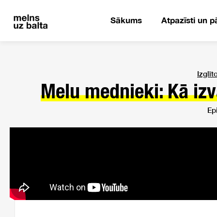
Sākums
Atpazīsti un p
Izglīt
Melu mednieki: Kā izv
Ep