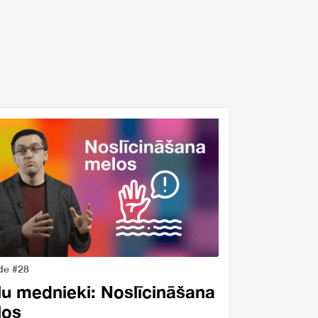
de #28
u mednieki: Noslīcināšana
los