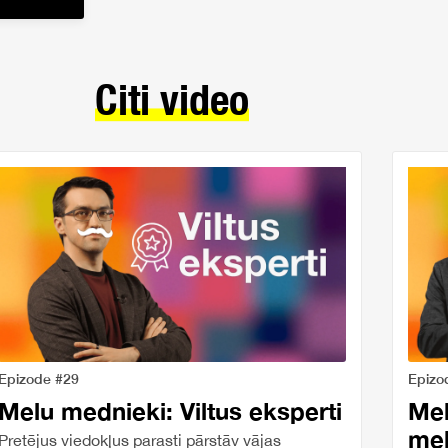
Citi video
Epizode #29
Epizo
Melu mednieki: Viltus eksperti
Mel
me
Pretējus viedokļus parasti pārstāv vājas