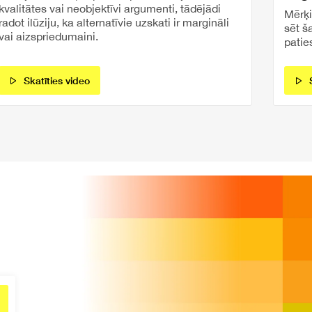
kvalitātes vai neobjektīvi argumenti, tādējādi
Mērķi
radot ilūziju, ka alternatīvie uzskati ir margināli
sēt š
vai aizspriedumaini.
patie
Skatīties video