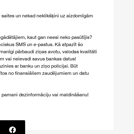
n saites un nekad neklikšķini uz aizdomīgām
egādātājiem, kaut gan neesi neko pasūtījis?
ieciskus SMS un e-pastus. Kā atpazīt šo
anīgi pārbaudi ziņas avotu, valodas kvalitāti
ēm vai neievadi savus bankas datus!
zinies ar banku un ziņo policijai. Būt
irītos no finansiāliem zaudējumiem un datu
a pamani dezinformāciju vai maldināšanu!