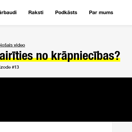
ārbaudi
Raksti
Podkāsts
Par mums
ojošais video
airīties no krāpniecības?
izode #13