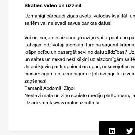
Skaties video un uzzini!
Uzmanīgi pārbaudi ziņas avotu, valodas kvalitāti u
saitēm vai neievadi savus bankas datus!
Vai esi saņēmis aizdomīgu īsziņu vai e-pastu no pi
Latvijas iedzīvotāji joprojām turpina saņemt krāpn
krāpniecību un pasargāt sevi no datu zādzības? Uzm
un saites un nekad neklikšķini uz aizdomīgām sait
Ja esi kļuvis par krāpniecības upuri, nekavējoties sa
piesardzīgam un uzmanīgam ir ļoti svarīgi, lai izva
zagšanas!
Pamani! Apdomā! Ziņo!
Nestāvi malā un ziņo sociālo mediju platformām, j
Uzzini vairāk www.melnsuzbalta.lv