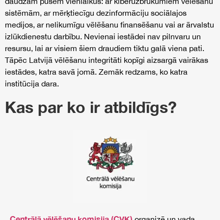
daudzām pusēm vienlaikus: ar kiberuzbrukumiem vēlēšanu
sistēmām, ar mērķtiecīgu dezinformāciju sociālajos
medijos, ar nelikumīgu vēlēšanu finansēšanu vai ar ārvalstu
izlūkdienestu darbību. Nevienai iestādei nav pilnvaru un
resursu, lai ar visiem šiem draudiem tiktu galā viena pati.
Tāpēc Latvijā vēlēšanu integritāti kopīgi aizsargā vairākas
iestādes, katra savā jomā. Zemāk redzams, ko katra
institūcija dara.
Kas par ko ir atbildīgs?
Centrālā vēlēšanu komisija (CVK)
organizē un vada