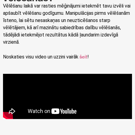
Vēlēšanu laikā var rasties mēģinājumi ietekmēt tavu izvēli vai
apšaubīt vēlēšanu godīgumu. Manipulācijas pirms vēlēšanām
īsteno, lai sētu nesaskaņas un neuzticēšanos starp
vēlētājiem, kā arī mazinātu sabiedrības dalību vēlēšanās,
tādējādi ietekmējot rezultātus kādā ļaundarim izdevīgā
virzienā.
Noskaties visu video un uzzini vairāk
šeit
!