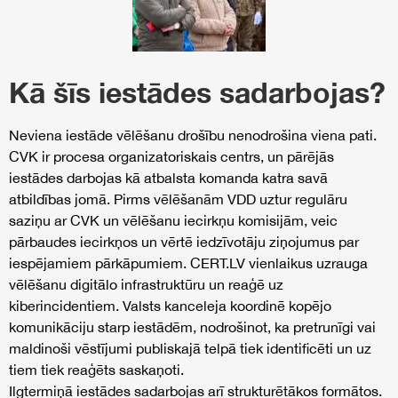
Kā šīs iestādes sadarbojas?
Neviena iestāde vēlēšanu drošību nenodrošina viena pati.
CVK ir procesa organizatoriskais centrs, un pārējās
iestādes darbojas kā atbalsta komanda katra savā
atbildības jomā. Pirms vēlēšanām VDD uztur regulāru
saziņu ar CVK un vēlēšanu iecirkņu komisijām, veic
pārbaudes iecirkņos un vērtē iedzīvotāju ziņojumus par
iespējamiem pārkāpumiem. CERT.LV vienlaikus uzrauga
vēlēšanu digitālo infrastruktūru un reaģē uz
kiberincidentiem. Valsts kanceleja koordinē kopējo
komunikāciju starp iestādēm, nodrošinot, ka pretrunīgi vai
maldinoši vēstījumi publiskajā telpā tiek identificēti un uz
tiem tiek reaģēts saskaņoti.
Ilgtermiņā iestādes sadarbojas arī strukturētākos formātos.