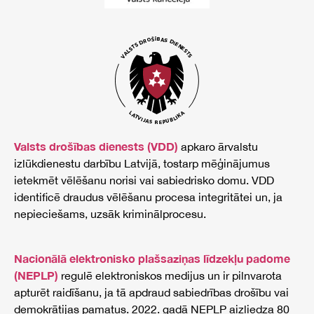
Valsts drošības dienests (VDD)
apkaro ārvalstu
izlūkdienestu darbību Latvijā, tostarp mēģinājumus
ietekmēt vēlēšanu norisi vai sabiedrisko domu. VDD
identificē draudus vēlēšanu procesa integritātei un, ja
nepieciešams, uzsāk kriminālprocesu.
Nacionālā elektronisko plašsaziņas līdzekļu padome
(NEPLP)
regulē elektroniskos medijus un ir pilnvarota
apturēt raidīšanu, ja tā apdraud sabiedrības drošību vai
demokrātijas pamatus. 2022. gadā NEPLP aizliedza 80