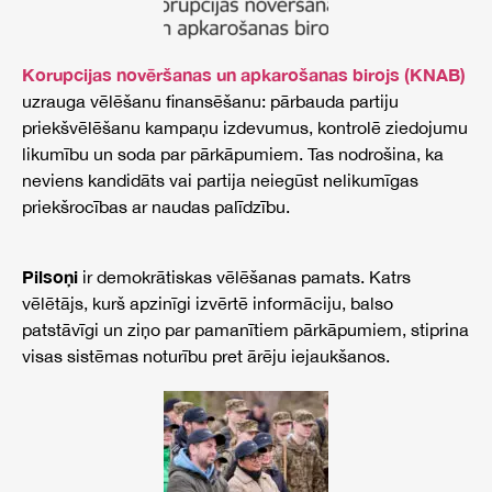
Korupcijas novēršanas un apkarošanas birojs (KNAB)
uzrauga vēlēšanu finansēšanu: pārbauda partiju
priekšvēlēšanu kampaņu izdevumus, kontrolē ziedojumu
likumību un soda par pārkāpumiem. Tas nodrošina, ka
neviens kandidāts vai partija neiegūst nelikumīgas
priekšrocības ar naudas palīdzību.
Pilsoņi
ir demokrātiskas vēlēšanas pamats. Katrs
vēlētājs, kurš apzinīgi izvērtē informāciju, balso
patstāvīgi un ziņo par pamanītiem pārkāpumiem, stiprina
visas sistēmas noturību pret ārēju iejaukšanos.