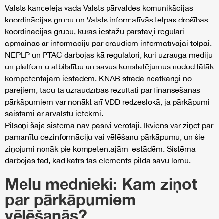
Valsts kanceleja vada Valsts pārvaldes komunikācijas
koordinācijas grupu un Valsts informatīvās telpas drošības
koordinācijas grupu, kurās iestāžu pārstāvji regulāri
apmainās ar informāciju par draudiem informatīvajai telpai.
NEPLP un PTAC darbojas kā regulatori, kuri uzrauga mediju
un platformu atbilstību un savus konstatējumus nodod tālāk
kompetentajām iestādēm. KNAB strādā neatkarīgi no
pārējiem, taču tā uzraudzības rezultāti par finansēšanas
pārkāpumiem var nonākt arī VDD redzeslokā, ja pārkāpumi
saistāmi ar ārvalstu ietekmi.
Pilsoņi šajā sistēmā nav pasīvi vērotāji. Ikviens var ziņot par
pamanītu dezinformāciju vai vēlēšanu pārkāpumu, un šie
ziņojumi nonāk pie kompetentajām iestādēm. Sistēma
darbojas tad, kad katrs tās elements pilda savu lomu.
Melu mednieki: Kam ziņot
par pārkāpumiem
vēlēšanās?