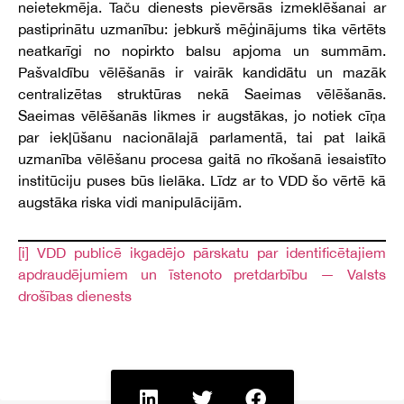
neietekmēja. Taču dienests pievērsās izmeklēšanai ar
pastiprinātu uzmanību: jebkurš mēģinājums tika vērtēts
neatkarīgi no nopirkto balsu apjoma un summām.
Pašvaldību vēlēšanās ir vairāk kandidātu un mazāk
centralizētas struktūras nekā Saeimas vēlēšanās.
Saeimas vēlēšanās likmes ir augstākas, jo notiek cīņa
par iekļūšanu nacionālajā parlamentā, tai pat laikā
uzmanība vēlēšanu procesa gaitā no rīkošanā iesaistīto
institūciju puses būs lielāka. Līdz ar to VDD šo vērtē kā
augstāka riska vidi manipulācijām.
[i]
VDD publicē ikgadējo pārskatu par identificētajiem
apdraudējumiem un īstenoto pretdarbību — Valsts
drošības dienests