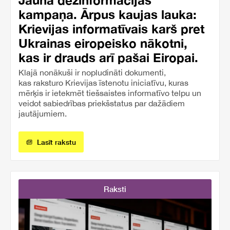
kampaņa. Ārpus kaujas lauka:
Krievijas informatīvais karš pret
Ukrainas eiropeisko nākotni,
kas ir drauds arī pašai Eiropai.
Klajā nonākuši ir nopludināti dokumenti,
kas raksturo Krievijas īstenotu iniciatīvu, kuras
mērķis ir ietekmēt tiešsaistes informatīvo telpu un
veidot sabiedrības priekšstatus par dažādiem
jautājumiem.
Lasīt rakstu
Raksti