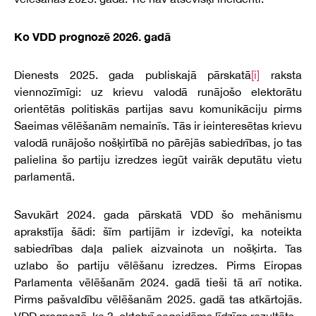
Ko VDD prognozē 2026. gadā
Dienests 2025. gada publiskajā pārskatā
[i]
raksta
viennozīmīgi: uz krievu valodā runājošo elektorātu
orientētās politiskās partijas savu komunikāciju pirms
Saeimas vēlēšanām nemainīs. Tās ir ieinteresētas krievu
valodā runājošo nošķirtībā no pārējās sabiedrības, jo tas
palielina šo partiju izredzes iegūt vairāk deputātu vietu
parlamentā.
Savukārt 2024. gada pārskatā VDD šo mehānismu
aprakstīja šādi: šīm partijām ir izdevīgi, ka noteikta
sabiedrības daļa paliek aizvainota un nošķirta. Tas
uzlabo šo partiju vēlēšanu izredzes. Pirms Eiropas
Parlamenta vēlēšanām 2024. gadā tieši tā arī notika.
Pirms pašvaldību vēlēšanām 2025. gadā tas atkārtojās.