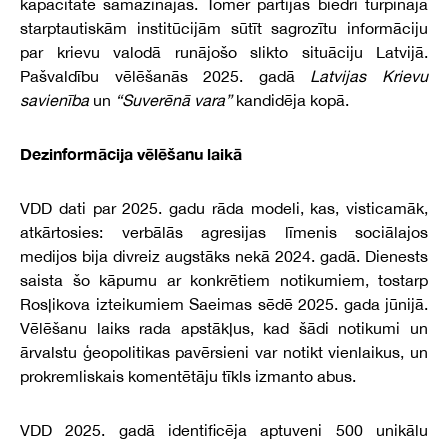
kapacitāte samazinājās. Tomēr partijas biedri turpināja
starptautiskām institūcijām sūtīt sagrozītu informāciju
par krievu valodā runājošo slikto situāciju Latvijā.
Pašvaldību vēlēšanās 2025. gadā
Latvijas Krievu
savienība
un
“Suverēnā vara”
kandidēja kopā.
Dezinformācija vēlēšanu laikā
VDD dati par 2025. gadu rāda modeli, kas, visticamāk,
atkārtosies: verbālās agresijas līmenis sociālajos
medijos bija divreiz augstāks nekā 2024. gadā. Dienests
saista šo kāpumu ar konkrētiem notikumiem, tostarp
Rosļikova izteikumiem Saeimas sēdē 2025. gada jūnijā.
Vēlēšanu laiks rada apstākļus, kad šādi notikumi un
ārvalstu ģeopolitikas pavērsieni var notikt vienlaikus, un
prokremliskais komentētāju tīkls izmanto abus.
VDD 2025. gadā identificēja aptuveni 500 unikālu