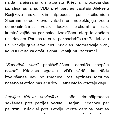
naida izraisīšanu un atbalstu Krievijai propagandas
izplatīšanas ziņā. VDD pret partijas vadītāju Alekseju
Rosļikovu sāka kriminālprocesu par izteikumiem
Saeimas sēdē krievu valodā un nepieklājīgu žestu
demonstrēšanu, vēlāk lūdzot prokuratūru sākt
kriminālvajāšanu par naida izraisīšanu starp latviešiem
un krieviem. Partijas retorika par sadarbību ar Baltkrieviju
un Krieviju guva atsaucību Krievijas informatīvajā vidē,
ko VDD vērtē kā drošu signālu vēstījumu izcelsmei.
“Suverēnā vara”
priekšvēlēšanu debatēs nespēja
nosodīt Krievijas agresiju. VDD vērtē, ka šāda
izvairīšanās nav neuzmanība, bet apzināts lēmums
nesabojāt attiecības ar Krieviju atbalstošo vēlētāju daļu.
Latvijas Krievu savienība –
pēc kriminālprocesa
sākšanas pret partijas vadītāju Tatjanu Ždanoku par
palīdzību Krievijai pret Latviju vērstā darbībā partijas