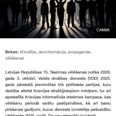
CANVA
Birkas:
#Drošība
,
dezinformācija
,
propaganda
,
vēlēšanas
Latvijas Republikas 15. Saeimas vēlēšanas notiks 2026.
gada 3. oktobrī. Valsts drošības dienesta (VDD) 2025.
gada pārskatā pieminētas trīs politiskās partijas, kuru
darbība atbilst Krievijas stratēģiskajiem mērķiem, tur arī
aprakstīta Krievijas informatīvās ietekmes kampaņa, kas
vēlēšanu periodā varētu pastiprināties, kā arī balsu
pirkšanas gadījumi, kurus dienests izmeklēja pašvaldību
vēlēšanās 2025. gadā. Tie nav atsevišķi incidenti.