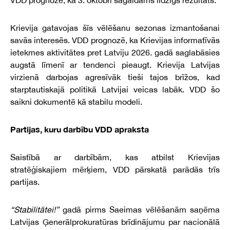
VDD prognozē, ka 3. oktobrī sagaidāms līdzīgs rezultāts.
Krievija gatavojas šīs vēlēšanu sezonas izmantošanai
savās interesēs. VDD prognozē, ka Krievijas informatīvās
ietekmes aktivitātes pret Latviju 2026. gadā saglabāsies
augstā līmenī ar tendenci pieaugt. Krievija Latvijas
virzienā darbojas agresīvāk tieši tajos brīžos, kad
starptautiskajā politikā Latvijai veicas labāk. VDD šo
saikni dokumentē kā stabilu modeli.
Partijas, kuru darbību VDD apraksta
Saistībā ar darbībām, kas atbilst Krievijas
stratēģiskajiem mērķiem, VDD pārskatā parādās trīs
partijas.
“Stabilitātei!”
gadā pirms Saeimas vēlēšanām saņēma
Latvijas Ģenerālprokuratūras brīdinājumu par nacionālā