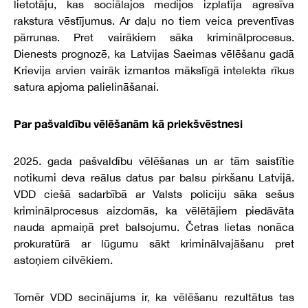
lietotāju, kas sociālajos medijos izplatīja agresīva
rakstura vēstījumus. Ar daļu no tiem veica preventīvas
pārrunas. Pret vairākiem sāka kriminālprocesus.
Dienests prognozē, ka Latvijas Saeimas vēlēšanu gadā
Krievija arvien vairāk izmantos mākslīgā intelekta rīkus
satura apjoma palielināšanai.
Par pašvaldību vēlēšanām kā priekšvēstnesi
2025. gada pašvaldību vēlēšanas un ar tām saistītie
notikumi deva reālus datus par balsu pirkšanu Latvijā.
VDD ciešā sadarbībā ar Valsts policiju sāka sešus
kriminālprocesus aizdomās, ka vēlētājiem piedāvāta
nauda apmaiņā pret balsojumu. Četras lietas nonāca
prokuratūrā ar lūgumu sākt kriminālvajāšanu pret
astoņiem cilvēkiem.
Tomēr VDD secinājums ir, ka vēlēšanu rezultātus tas