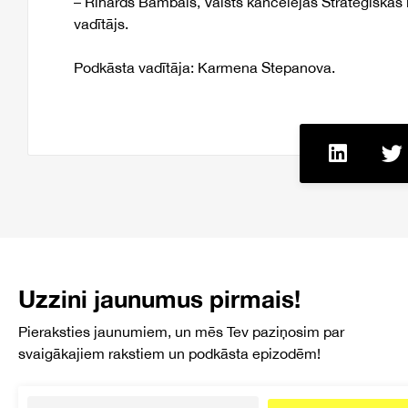
– Rihards Bambals, Valsts kancelejas Stratēģiskās
vadītājs.
Podkāsta vadītāja: Karmena Stepanova.
Uzzini jaunumus pirmais!
Pieraksties jaunumiem, un mēs Tev paziņosim par
svaigākajiem rakstiem un podkāsta epizodēm!