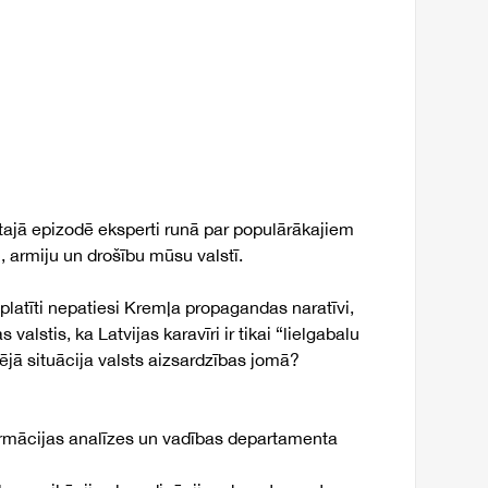
tītajā epizodē eksperti runā par populārākajiem
, armiju un drošību mūsu valstī.
zplatīti nepatiesi Kremļa propagandas naratīvi,
alstis, ka Latvijas karavīri ir tikai “lielgabalu
izējā situācija valsts aizsardzības jomā?
ormācijas analīzes un vadības departamenta