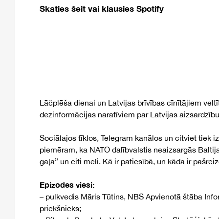
Skaties šeit vai klausies Spotify
Lāčplēša dienai un Latvijas brīvības cīnītājiem vel
dezinformācijas naratīviem par Latvijas aizsardzību
Sociālajos tīklos, Telegram kanālos un citviet tiek i
piemēram, ka NATO dalībvalstis neaizsargās Baltijas v
gaļa” un citi meli. Kā ir patiesībā, un kāda ir pašre
Epizodes viesi:
– pulkvedis Māris Tūtins, NBS Apvienotā štāba Inf
priekšnieks;