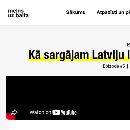
Sākums
Atpazīsti un p
P
Kā sargājam Latviju 
Epizode #5 |