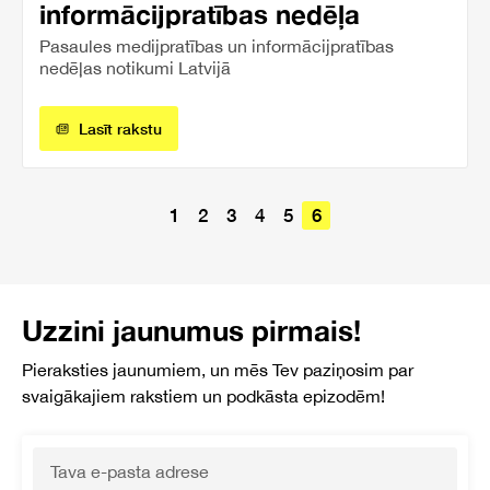
informācijpratības nedēļa
Pasaules medijpratības un informācijpratības
nedēļas notikumi Latvijā
Lasīt rakstu
1
2
3
4
5
6
Uzzini jaunumus pirmais!
Pieraksties jaunumiem, un mēs Tev paziņosim par
svaigākajiem rakstiem un podkāsta epizodēm!